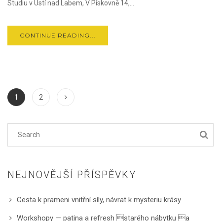
Studiu v Ústí nad Labem, V Pískovně 14,...
CONTINUE READING...
1
2
NEJNOVĚJŠÍ PŘÍSPĚVKY
Cesta k prameni vnitřní síly, návrat k mysteriu krásy
Workshopy — patina a refresh starého nábytku a