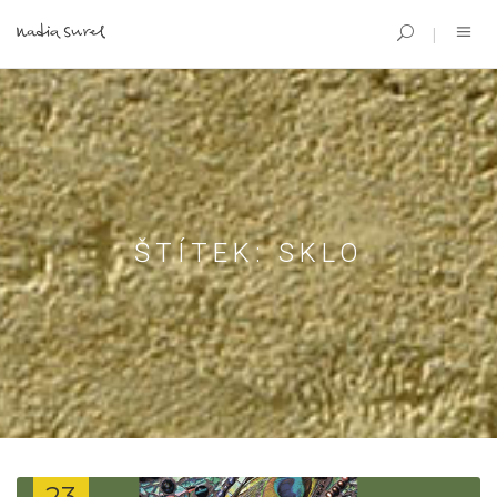
ŠTÍTEK:
SKLO
23