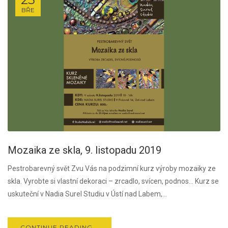
BŘE
Mozaika ze skla, 9. listopadu 2019
Pestrobarevný svět Zvu Vás na podzimní kurz výroby mozaiky ze
skla. Vyrobte si vlastní dekoraci – zrcadlo, svícen, podnos… Kurz se
uskuteční v Nadia Surel Studiu v Ústí nad Labem,...
CONTINUE READING...